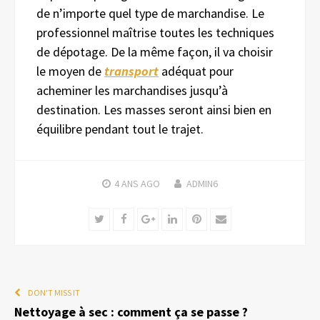
de n’importe quel type de marchandise. Le
professionnel maîtrise toutes les techniques
de dépotage. De la même façon, il va choisir
le moyen de
transport
adéquat pour
acheminer les marchandises jusqu’à
destination. Les masses seront ainsi bien en
équilibre pendant tout le trajet.
4 ANS
AGO
ADMIN6
Twitter
Facebook
Google+
LinkedIn
Pinterest
Email
DON'T MISS IT
Nettoyage à sec : comment ça se passe ?