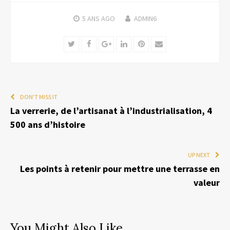
5 ANS
AGO
ADMIN6
Twitter
Facebook
Google+
LinkedIn
Pinterest
Email
DON'T MISS IT
La verrerie, de l’artisanat à l’industrialisation, 4
500 ans d’histoire
UP NEXT
Les points à retenir pour mettre une terrasse en
valeur
You Might Also Like