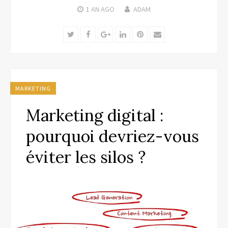
1 AN
AGO
ADAM
Twitter
Facebook
Google+
LinkedIn
Pinterest
Email
MARKETING
Marketing digital :
pourquoi devriez-vous
éviter les silos ?