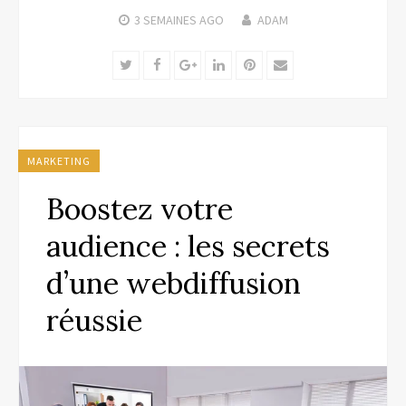
3 SEMAINES
AGO
ADAM
Twitter
Facebook
Google+
LinkedIn
Pinterest
Email
MARKETING
Boostez votre
audience : les secrets
d’une webdiffusion
réussie