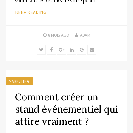
valorisant les retours de votre public.
KEEP READING
8 MOIS
AGO
ADAM
Twitter
Facebook
Google+
LinkedIn
Pinterest
Email
MARKETING
Comment créer un
stand événementiel qui
attire vraiment ?