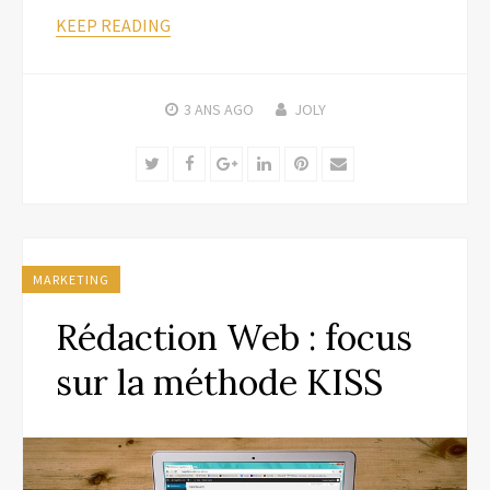
KEEP READING
3 ANS
AGO
JOLY
Twitter
Facebook
Google+
LinkedIn
Pinterest
Email
MARKETING
Rédaction Web : focus
sur la méthode KISS