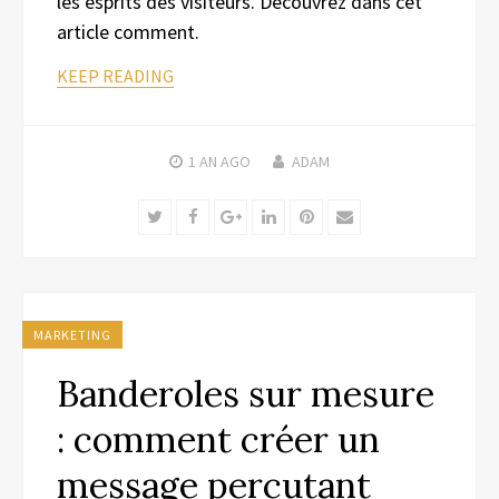
les esprits des visiteurs. Découvrez dans cet
article comment.
KEEP READING
1 AN
AGO
ADAM
Twitter
Facebook
Google+
LinkedIn
Pinterest
Email
MARKETING
Banderoles sur mesure
: comment créer un
message percutant