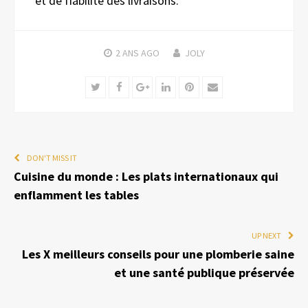
et de fiabilité des livraisons.
2 ANS
AGO
JOLY
Twitter
Facebook
Google+
LinkedIn
Pinterest
Email
DON'T MISS IT
Cuisine du monde : Les plats internationaux qui
enflamment les tables
UP NEXT
Les X meilleurs conseils pour une plomberie saine
et une santé publique préservée