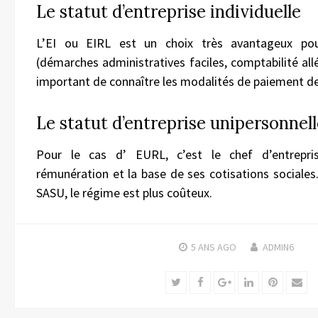
Le statut d’entreprise individuelle
L’EI ou EIRL est un choix très avantageux pour
(démarches administratives faciles, comptabilité allé
important de connaître les modalités de paiement des
Le statut d’entreprise unipersonnell
Pour le cas d’ EURL, c’est le chef d’entrepri
rémunération et la base de ses cotisations sociales.
SASU, le régime est plus coûteux.
5 ANS
AGO
ADMIN6
Twitter
Facebook
Google+
LinkedIn
Pinteres
Ema