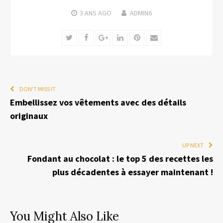
3 ANS
AGO
ADMIN6
Twitter
Facebook
Google+
LinkedIn
Pinterest
Email
DON'T MISS IT
Embellissez vos vêtements avec des détails
originaux
UP NEXT
Fondant au chocolat : le top 5 des recettes les
plus décadentes à essayer maintenant !
You Might Also Like