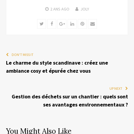
2 ANS
AGO
JOLY
Twitter
Facebook
Google+
LinkedIn
Pinterest
Email
DON'T MISS IT
Le charme du style scandinave : créez une
ambiance cosy et épurée chez vous
UP NEXT
Gestion des déchets sur un chantier : quels sont
ses avantages environnementaux ?
You Might Also Like