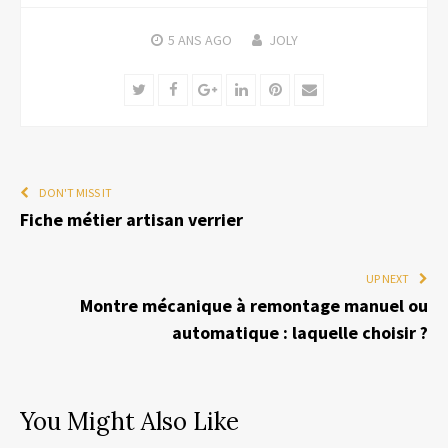
5 ANS
AGO
JOLY
Twitter
Facebook
Google+
LinkedIn
Pinterest
Email
DON'T MISS IT
Fiche métier artisan verrier
UP NEXT
Montre mécanique à remontage manuel ou
automatique : laquelle choisir ?
You Might Also Like