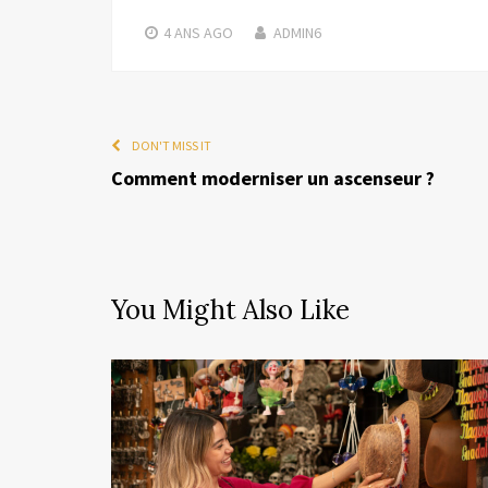
4 ANS
AGO
ADMIN6
DON'T MISS IT
Comment moderniser un ascenseur ?
You Might Also Like