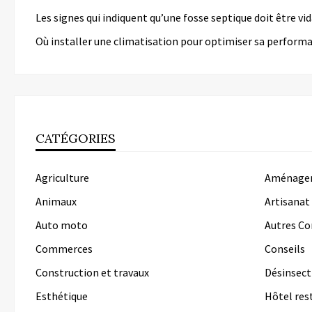
Les signes qui indiquent qu’une fosse septique doit être v
Où installer une climatisation pour optimiser sa perform
CATÉGORIES
Agriculture
Aménagem
Animaux
Artisanat
Auto moto
Autres C
Commerces
Conseils
Construction et travaux
Désinsect
Esthétique
Hôtel res