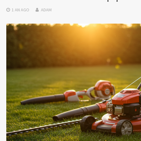
1 AN
AGO
ADAM