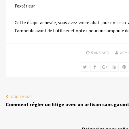
l’extérieur.
Cette étape achevée, vous avez votre abat-jour en tissu.
l’ampoule avant de l’utiliser et optez pour une ampoule de
5 ANS
AGO
ADMI
Twitter
Facebook
Google+
Linked
P
DON'T MISS IT
Comment régler un litige avec un artisan sans garan