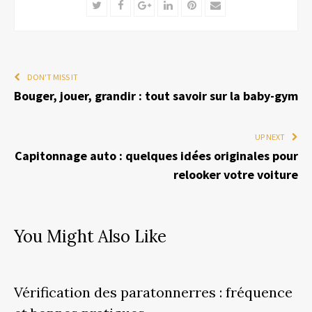
Twitter
Facebook
Google+
LinkedIn
Pinterest
Email
DON'T MISS IT
Bouger, jouer, grandir : tout savoir sur la baby-gym
UP NEXT
Capitonnage auto : quelques idées originales pour
relooker votre voiture
You Might Also Like
Vérification des paratonnerres : fréquence