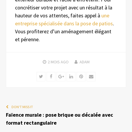
concrétiser votre projet avec un résultat à la
hauteur de vos attentes, faites appel à
une
entreprise spécialisée dans la pose de patios
.
Vous profiterez d’un aménagement élégant
et pérenne.
2 MOIS
AGO
ADAM
Twitter
Facebook
Google+
LinkedIn
Pinterest
Email
DON'T MISS IT
Faïence murale : pose brique ou décalée avec
format rectangulaire