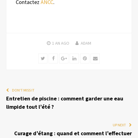
Contactez
ANCC
.
1 AN
AGO
ADAM
Twitter
Facebook
Google+
LinkedIn
Pinterest
Email
DON'T MISS IT
Entretien de piscine : comment garder une eau
limpide tout l’été ?
UP NEXT
Curage d’étang : quand et comment l’effectuer