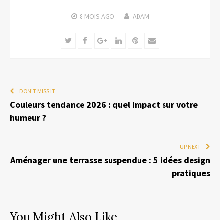
8 MOIS
AGO
ADAM
Twitter
Facebook
Google+
LinkedIn
Pinterest
Email
DON'T MISS IT
Couleurs tendance 2026 : quel impact sur votre
humeur ?
UP NEXT
Aménager une terrasse suspendue : 5 idées design
pratiques
You Might Also Like