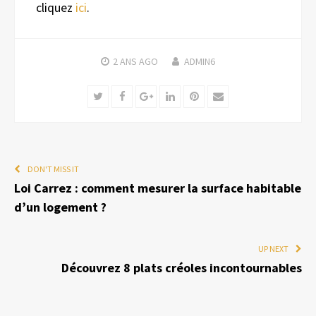
cliquez
ici
.
2 ANS
AGO
ADMIN6
Twitter
Facebook
Google+
LinkedIn
Pinterest
Email
DON'T MISS IT
Loi Carrez : comment mesurer la surface habitable
d’un logement ?
UP NEXT
Découvrez 8 plats créoles incontournables