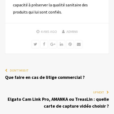
capacité à préserver la qualité sanitaire des
produits qui lui sont confiés.
4 ANS
AGO
ADMIN6
Twitter
Facebook
Google+
LinkedIn
Pinterest
Email
DON'T MISS IT
Que faire en cas de litige commercial ?
UP NEXT
Elgato Cam Link Pro, AMANKA ou TreasLin : quelle
carte de capture vidéo choisir ?