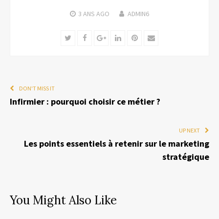
3 ANS
AGO
ADMIN6
Twitter
Facebook
Google+
LinkedIn
Pinterest
Email
DON'T MISS IT
Infirmier : pourquoi choisir ce métier ?
UP NEXT
Les points essentiels à retenir sur le marketing
stratégique
You Might Also Like