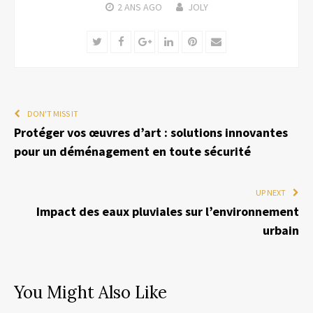
2 ANS
AGO
JOLY
Twitter
Facebook
Google+
LinkedIn
Pinterest
Email
DON'T MISS IT
Protéger vos œuvres d’art : solutions innovantes
pour un déménagement en toute sécurité
UP NEXT
Impact des eaux pluviales sur l’environnement
urbain
You Might Also Like