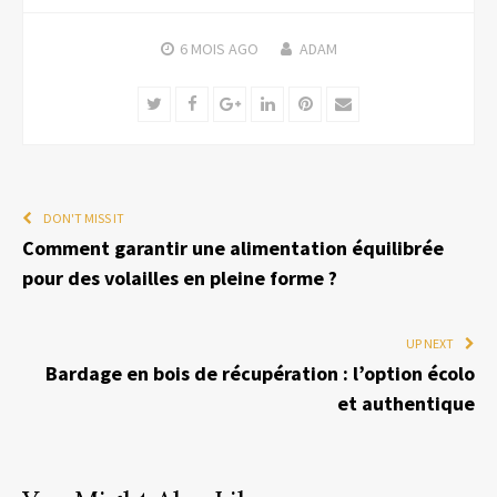
6 MOIS
AGO
ADAM
Twitter
Facebook
Google+
LinkedIn
Pinterest
Email
DON'T MISS IT
Comment garantir une alimentation équilibrée
pour des volailles en pleine forme ?
UP NEXT
Bardage en bois de récupération : l’option écolo
et authentique