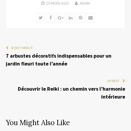
10 MOIS
AGO
ADAM
Twitter
Facebook
Google+
LinkedIn
Pinterest
Email
DON'T MISS IT
7 arbustes décoratifs indispensables pour un
jardin fleuri toute l’année
UP NEXT
Découvrir le Reiki : un chemin vers l’harmonie
intérieure
You Might Also Like