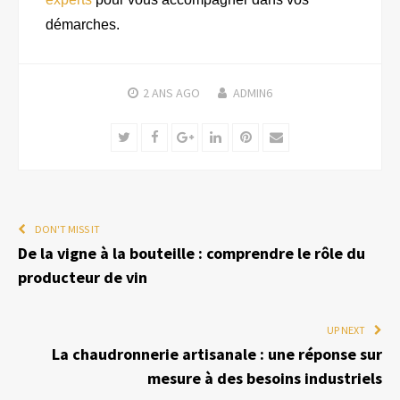
démarches.
2 ANS
AGO
ADMIN6
Twitter
Facebook
Google+
LinkedIn
Pinterest
Email
DON'T MISS IT
De la vigne à la bouteille : comprendre le rôle du
producteur de vin
UP NEXT
La chaudronnerie artisanale : une réponse sur
mesure à des besoins industriels