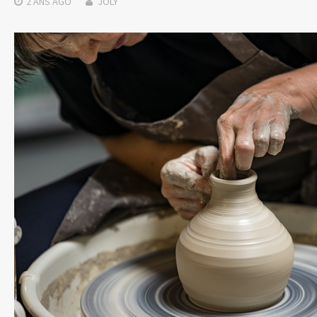
2 ANS
AGO
JOLY