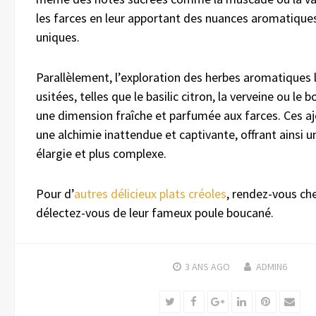
les farces en leur apportant des nuances aromatique
uniques.
Parallèlement, l’exploration des herbes aromatiques 
usitées, telles que le basilic citron, la verveine ou le b
une dimension fraîche et parfumée aux farces. Ces aj
une alchimie inattendue et captivante, offrant ainsi u
élargie et plus complexe.
Pour d’
autres délicieux plats créoles
, rendez-vous ch
délectez-vous de leur fameux poule boucané.
3 ANS
AGO
ADMIN6
Twitter
Facebook
Google+
LinkedIn
Pinterest
Emai