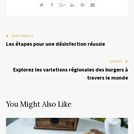
Twitter
Facebook
Google+
LinkedIn
Pinterest
Email
DON'T MISS IT
Les étapes pour une désinfection réussie
UP NEXT
Explorez les variations régionales des burgers à
travers le monde
You Might Also Like