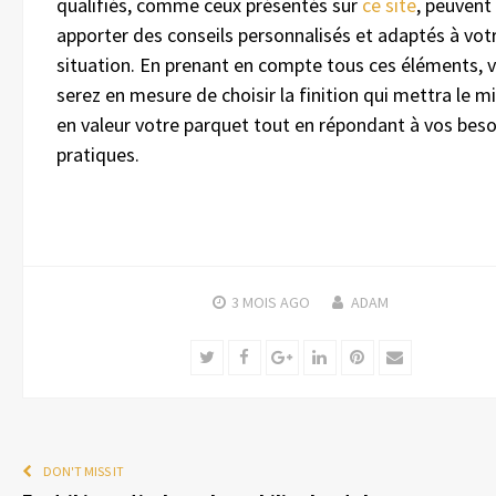
qualifiés, comme ceux présentés sur
ce site
, peuvent
apporter des conseils personnalisés et adaptés à vot
situation. En prenant en compte tous ces éléments, 
serez en mesure de choisir la finition qui mettra le m
en valeur votre parquet tout en répondant à vos beso
pratiques.
3 MOIS
AGO
ADAM
Twitter
Facebook
Google+
LinkedIn
Pinterest
Email
DON'T MISS IT