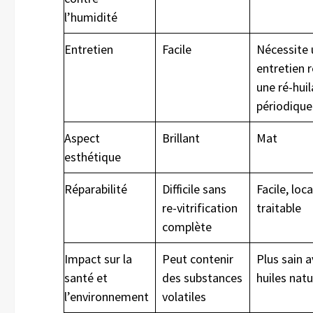
l’humidité
Entretien
Facile
Nécessite 
entretien r
une ré-hui
périodique
Aspect
Brillant
Mat
esthétique
Réparabilité
Difficile sans
Facile, lo
re-vitrification
traitable
complète
Impact sur la
Peut contenir
Plus sain 
santé et
des substances
huiles natu
l’environnement
volatiles