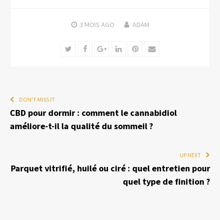
3 MOIS
AGO
ADAM
Twitter
Facebook
Google+
LinkedIn
Pinterest
Email
DON'T MISS IT
CBD pour dormir : comment le cannabidiol
améliore-t-il la qualité du sommeil ?
UP NEXT
Parquet vitrifié, huilé ou ciré : quel entretien pour
quel type de finition ?