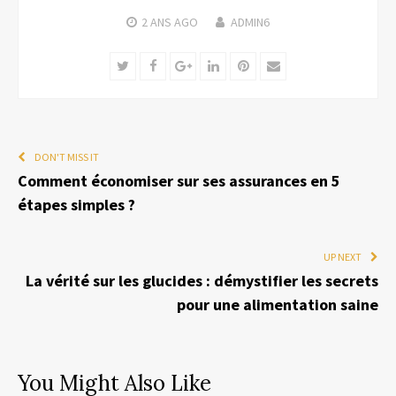
2 ANS
AGO
ADMIN6
Twitter
Facebook
Google+
LinkedIn
Pinterest
Email
DON'T MISS IT
Comment économiser sur ses assurances en 5
étapes simples ?
UP NEXT
La vérité sur les glucides : démystifier les secrets
pour une alimentation saine
You Might Also Like