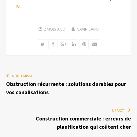
ici
.
2 MOIS
AGO
GAVIN CANO
Twitter
Facebook
Google+
LinkedIn
Pinterest
Email
DON'T MISS IT
Obstruction récurrente : solutions durables pour
vos canalisations
UP NEXT
Construction commerciale : erreurs de
planification qui coûtent cher