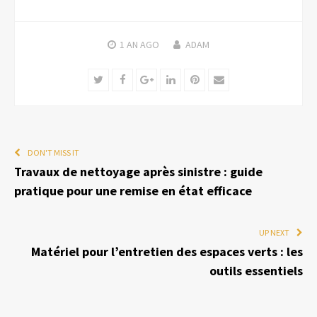
1 AN
AGO
ADAM
Twitter
Facebook
Google+
LinkedIn
Pinterest
Email
DON'T MISS IT
Travaux de nettoyage après sinistre : guide
pratique pour une remise en état efficace
UP NEXT
Matériel pour l’entretien des espaces verts : les
outils essentiels