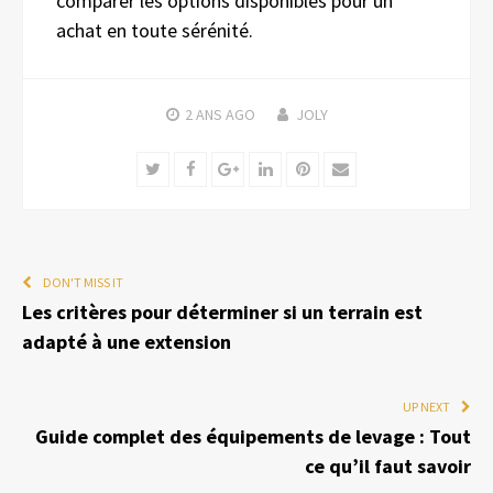
comparer les options disponibles pour un
achat en toute sérénité.
2 ANS
AGO
JOLY
Twitter
Facebook
Google+
LinkedIn
Pinterest
Email
DON'T MISS IT
Les critères pour déterminer si un terrain est
adapté à une extension
UP NEXT
Guide complet des équipements de levage : Tout
ce qu’il faut savoir