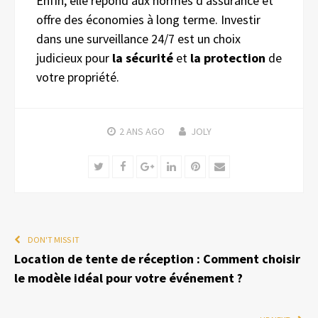
Enfin, elle répond aux normes d’assurance et
offre des économies à long terme. Investir
dans une surveillance 24/7 est un choix
judicieux pour
la sécurité
et
la protection
de
votre propriété.
2 ANS
AGO
JOLY
Twitter
Facebook
Google+
LinkedIn
Pinterest
Email
DON'T MISS IT
Location de tente de réception : Comment choisir
le modèle idéal pour votre événement ?