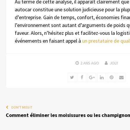
Au terme de cette analyse, il apparaît clairement que 
autocar constitue une solution judicieuse pour la pl
d’entreprise. Gain de temps, confort, économies fina
l’environnement sont autant d’arguments de poids qu
faveur. Alors, n’hésitez plus et facilitez-vous la logi
événements en faisant appel à
un prestataire de qual
2 ANS
AGO
JOLY
Twitter
Facebook
Google+
LinkedIn
Pinteres
Ema
DON'T MISS IT
Comment éliminer les moisissures ou les champignon