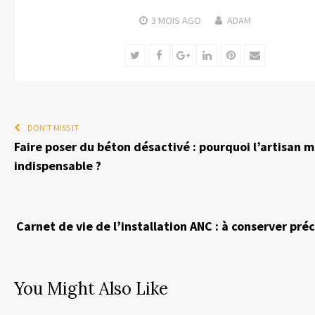
3 MOIS
AGO
ADAM
Twitter
Facebook
Google+
LinkedIn
Pinterest
Email
DON'T MISS IT
Faire poser du béton désactivé : pourquoi l’artisan 
indispensable ?
Carnet de vie de l’installation ANC : à conserver pr
You Might Also Like