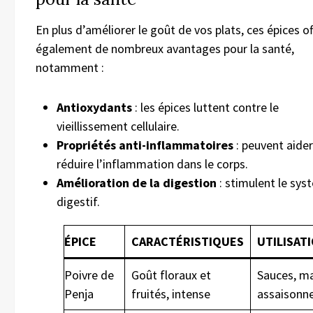
En plus d’améliorer le goût de vos plats, ces épices of
également de nombreux avantages pour la santé,
notamment :
Antioxydants
: les épices luttent contre le
vieillissement cellulaire.
Propriétés anti-inflammatoires
: peuvent aider
réduire l’inflammation dans le corps.
Amélioration de la digestion
: stimulent le sy
digestif.
ÉPICE
CARACTÉRISTIQUES
UTILISAT
Poivre de
Goût floraux et
Sauces, ma
Penja
fruités, intense
assaisonn