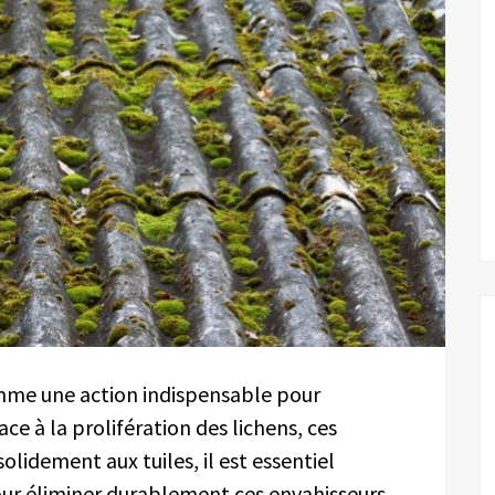
me une action indispensable pour
ace à la prolifération des lichens, ces
lidement aux tuiles, il est essentiel
r éliminer durablement ces envahisseurs.