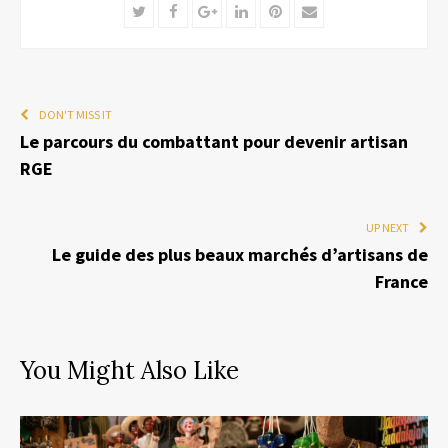
Twitter
Facebook
Google+
LinkedIn
Pinterest
Email
DON'T MISS IT
Le parcours du combattant pour devenir artisan
RGE
UP NEXT
Le guide des plus beaux marchés d’artisans de
France
You Might Also Like