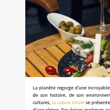
La planète regorge d’une incroyable 
de son histoire, de son environne
cultures,
la cuisine locale
se présente
d’une région. Des épices exotiques a