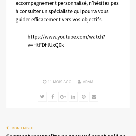
accompagnement personnalisé, n’hésitez pas
à consulter un spécialiste qui pourra vous
guider efficacement vers vos objectifs.
https://www.youtube.com/watch?
v=HtFDhlUxQ0k
11 MOIS
AGO
ADAM
Twitter
Facebook
Google+
LinkedIn
Pinterest
Email
DON'T MISS IT