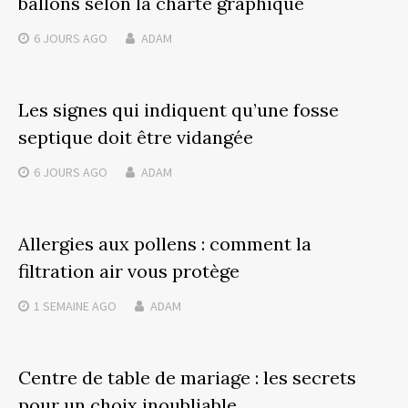
ballons selon la charte graphique
6 JOURS
AGO
ADAM
Les signes qui indiquent qu’une fosse
septique doit être vidangée
6 JOURS
AGO
ADAM
Allergies aux pollens : comment la
filtration air vous protège
1 SEMAINE
AGO
ADAM
Centre de table de mariage : les secrets
pour un choix inoubliable