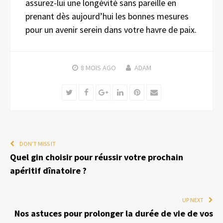
assurez-lui une longévité sans pareille en
prenant dès aujourd’hui les bonnes mesures
pour un avenir serein dans votre havre de paix.
8 MOIS
AGO
ADAM
Twitter
Facebook
Google+
LinkedIn
Pinterest
Email
DON'T MISS IT
Quel gin choisir pour réussir votre prochain
apéritif dînatoire ?
UP NEXT
Nos astuces pour prolonger la durée de vie de vos