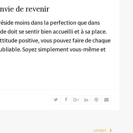
envie de revenir
réside moins dans la perfection que dans
 doit se sentir bien accueilli et à sa place.
ttitude positive, vous pouvez faire de chaque
ubliable. Soyez simplement vous-même et
Twitter
Facebook
Google+
LinkedIn
Pinterest
Email
UP NEXT