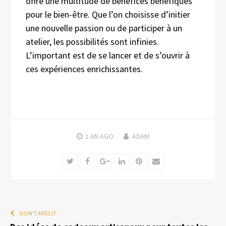
offre une multitude de bénéfices bénéfiques
pour le bien-être. Que l’on choisisse d’initier
une nouvelle passion ou de participer à un
atelier, les possibilités sont infinies.
L’important est de se lancer et de s’ouvrir à
ces expériences enrichissantes.
1 AN
AGO
ADAM
Twitter
Facebook
Google+
LinkedIn
Pinterest
Email
DON'T MISS IT