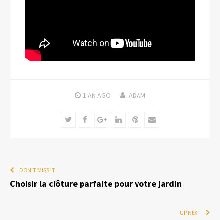
1 AN
AGO
ADAM
Twitter
Facebook
Google+
LinkedIn
Pinterest
Email
DON'T MISS IT
Choisir la clôture parfaite pour votre jardin
UP NEXT