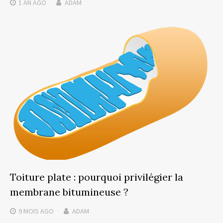
1 AN
AGO
ADAM
Toiture plate : pourquoi privilégier la
membrane bitumineuse ?
9 MOIS
AGO
ADAM