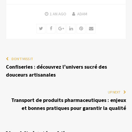
1 AN
AGO
ADAM
Twitter
Facebook
Google+
LinkedIn
Pinterest
Email
DON'T MISS IT
Confiseries : découvrez l’univers sucré des
douceurs artisanales
UP NEXT
Transport de produits pharmaceutiques : enjeux
et bonnes pratiques pour garantir la qualité