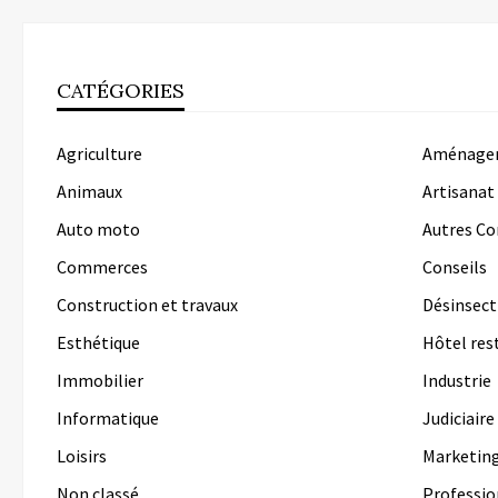
CATÉGORIES
Agriculture
Aménagem
Animaux
Artisanat
Auto moto
Autres C
Commerces
Conseils
Construction et travaux
Désinsect
Esthétique
Hôtel res
Immobilier
Industrie
Informatique
Judiciaire
Loisirs
Marketin
Non classé
Professio