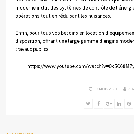
moderne inclut des systèmes de contrôle de l’énergie,
opérations tout en réduisant les nuisances.
Enfin, pour tous vos besoins en location d’équipeme
disposition, offrant une large gamme d’engins moder
travaux publics.
https://www.youtube.com/watch?v=0k5C68M7
12 MOIS
AGO
AD
Twitter
Facebook
Google+
Linked
P