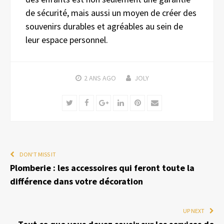
de sécurité, mais aussi un moyen de créer des
souvenirs durables et agréables au sein de
leur espace personnel.
2 ANS
AGO
JOLY
Twitter
Facebook
Google+
LinkedIn
Pinterest
Email
DON'T MISS IT
Plomberie : les accessoires qui feront toute la
différence dans votre décoration
UP NEXT