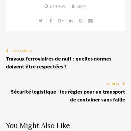
1 AN
AGO
ADAM
Twitter
Facebook
Google+
LinkedIn
Pinterest
Email
DON'T MISS IT
Travaux ferroviaires de nuit : quelles normes
doivent être respectées ?
UP NEXT
Sécurité logistique : les règles pour un transport
de container sans faille
You Might Also Like