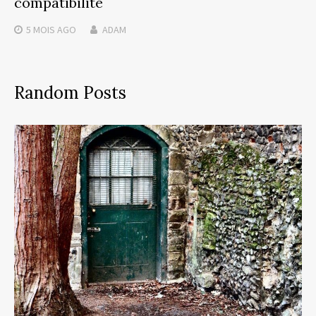
compatibilité
5 MOIS
AGO
ADAM
Random Posts