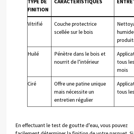
TYPE DE
CARACTÉRISTIQUES
ENTRE
FINITION
Vitrifié
Couche protectrice
Nettoy
scellée sur le bois
humide
produit
Huilé
Pénètre dans le bois et
Applica
nourrit de l’intérieur
tous le
mois
Ciré
Offre une patine unique
Applica
mais nécessite un
tous le
entretien régulier
En effectuant le test de goutte d’eau, vous pouvez
facilement déterminer la finition de votre parquet. Si