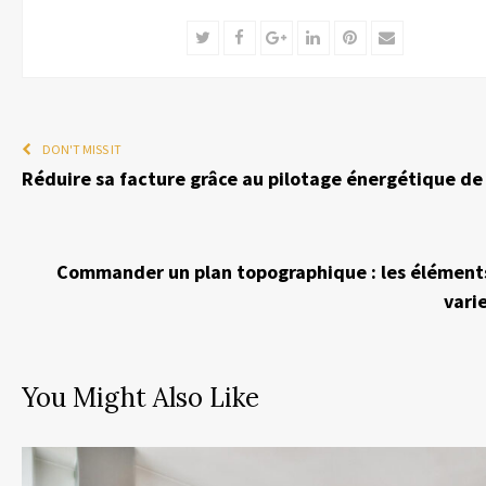
Twitter
Facebook
Google+
LinkedIn
Pinterest
Email
DON'T MISS IT
Réduire sa facture grâce au pilotage énergétique de
Commander un plan topographique : les éléments
varie
You Might Also Like