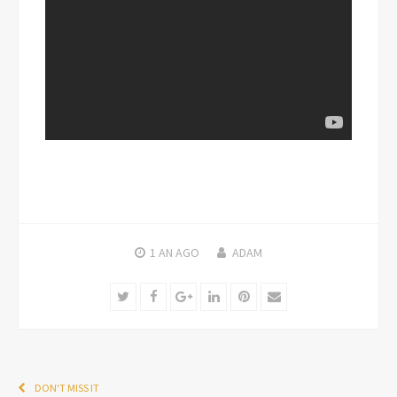
1 AN
AGO
ADAM
Twitter
Facebook
Google+
LinkedIn
Pinterest
Email
DON'T MISS IT