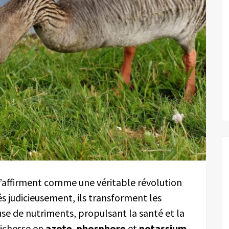
’affirment comme une véritable révolution
sés judicieusement, ils transforment les
use de nutriments, propulsant la santé et la
richesse en
azote
,
phosphore
et
potassium
,