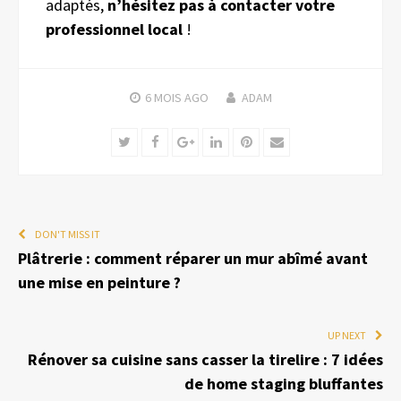
adaptés,
n’hésitez pas à contacter votre
professionnel local
!
6 MOIS
AGO
ADAM
Twitter
Facebook
Google+
LinkedIn
Pinterest
Email
DON'T MISS IT
Plâtrerie : comment réparer un mur abîmé avant
une mise en peinture ?
UP NEXT
Rénover sa cuisine sans casser la tirelire : 7 idées
de home staging bluffantes