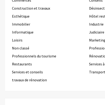
Commerces
Conseils
Construction et travaux
Désinsect
Esthétique
Hôtel res
Immobilier
Industrie
Informatique
Judiciaire
Loisirs
Marketin
Non classé
Professio
Professionnels du tourisme
Rénovati
Restaurants
Services 
Services et conseils
Transpor
travaux de rénovation